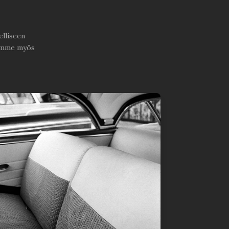
elliseen
namme myös