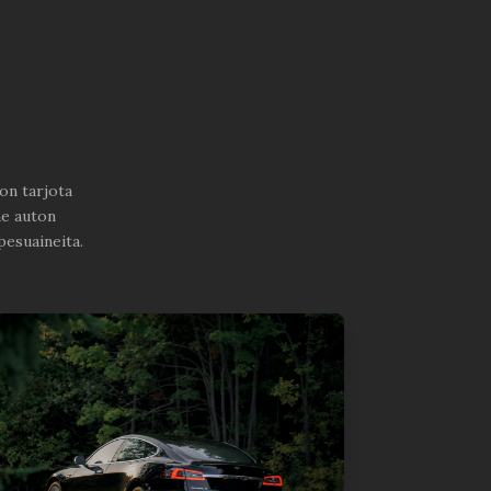
on tarjota
me auton
pesuaineita.