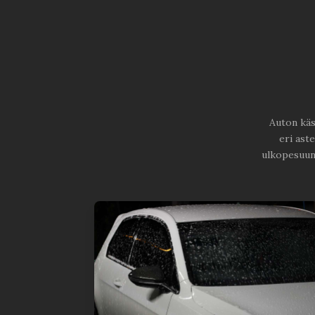
Auton käs
eri ast
ulkopesuun 