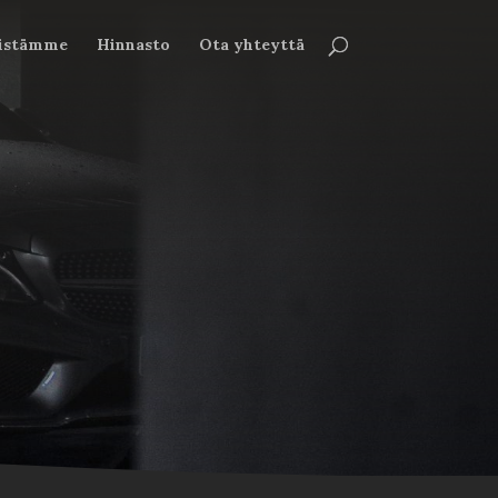
öistämme
Hinnasto
Ota yhteyttä