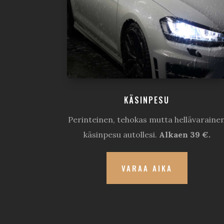
KÄSINPESU
Perinteinen, tehokas mutta hellävaraine
käsinpesu autollesi.
Alkaen 39 €.
VARAA AIKA