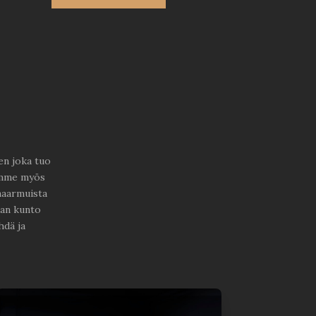
en joka tuo
oimme myös
 naarmuista
nan kunto
hdä ja