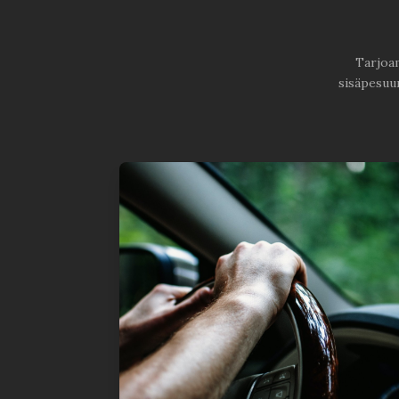
Tarjoam
sisäpesuu