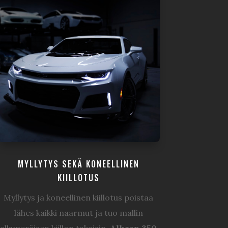
MYLLYTYS SEKÄ KONEELLINEN
KIILLOTUS
Myllytys ja koneellinen kiillotus poistaa
lähes kaikki naarmut ja tuo mallin