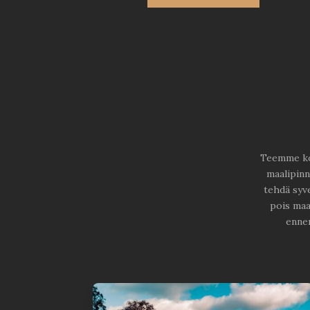
Teemme kon
maalipinn
tehdä syve
pois maa
ennen