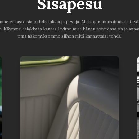
Sisäpesu
me eri asteisia puhdistuksia ja pesuja. Mattojen imuroinnista, täyd
n. Käymme asiakkaan kanssa lävitse mitä hänen toiveensa on ja an
oma näkemyksemme siihen mitä kannattaisi tehdä.