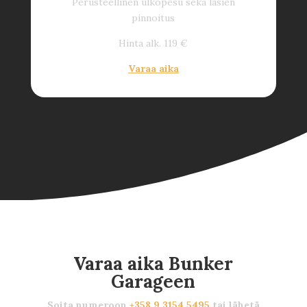
Perusteellinen ulkopesu sekä lasien
pinnoitus
Hinta alk. 119 €
Varaa aika
Varaa aika Bunker
Garageen
Soita numeroon
+358 9 3154 5495
tai lähetä