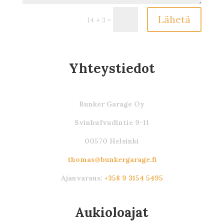
Lähetä
=
14 + 3
Yhteystiedot
Bunker Garage Oy
Svinhufvudintie 9-11
00570 Helsinki
thomas@bunkergarage.fi
Ajanvaraus:
+358 9 3154 5495
Aukioloajat