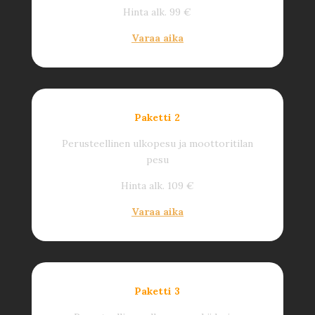
Hinta alk. 99 €
Varaa aika
Paketti 2
Perusteellinen ulkopesu ja moottoritilan
pesu
Hinta alk. 109 €
Varaa aika
Paketti 3