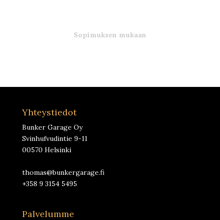
Sopimuksen mukaan
Yhteystiedot
Bunker Garage Oy
Svinhufvudintie 9-11
00570 Helsinki
thomas@bunkergarage.fi
+358 9 3154 5495
Palvelumme