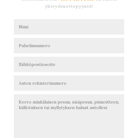
yhteydenottopyyntö!