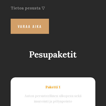
Tietoa pesusta ▽
VARAA AIKA
Pesupaketit
Paketti 1
Auton perusteellinen ulkopesu sekä
imurointi ja pölynpoisto