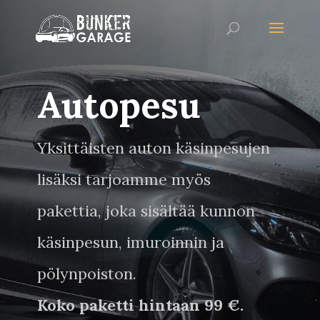
Autopesu
Yksittäisten auton käsinpesujen
lisäksi tarjoamme myös
pakettia, joka sisältää kunnon
käsinpesun, imuroinnin ja
pölynpoiston.
Koko paketti hintaan 99 €.