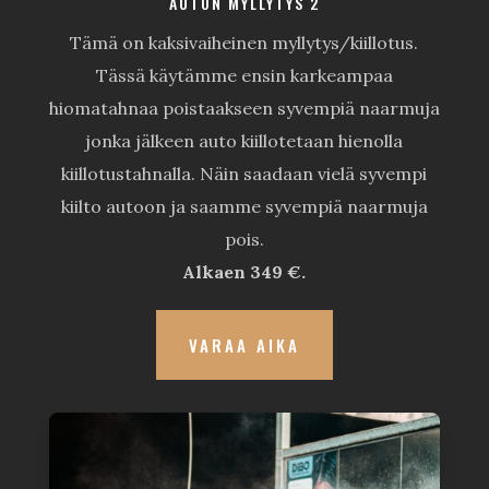
AUTON MYLLYTYS 2
Tämä on kaksivaiheinen myllytys/kiillotus.
Tässä käytämme ensin karkeampaa
hiomatahnaa poistaakseen syvempiä naarmuja
jonka jälkeen auto kiillotetaan hienolla
kiillotustahnalla. Näin saadaan vielä syvempi
kiilto autoon ja saamme syvempiä naarmuja
pois.
Alkaen 349 €.
VARAA AIKA