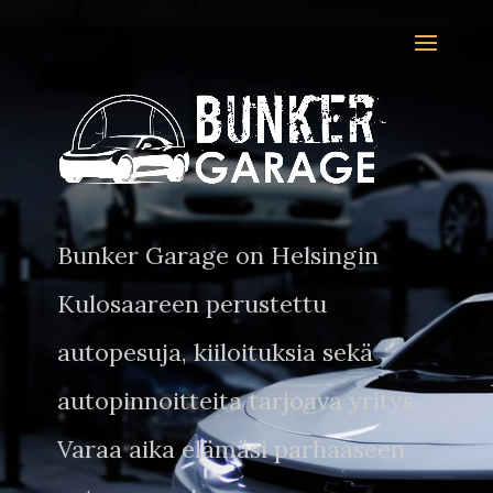
Bunker Garage on Helsingin
Kulosaareen perustettu
autopesuja, kiiloituksia sekä
autopinnoitteita tarjoava yritys.
Varaa aika elämäsi parhaaseen