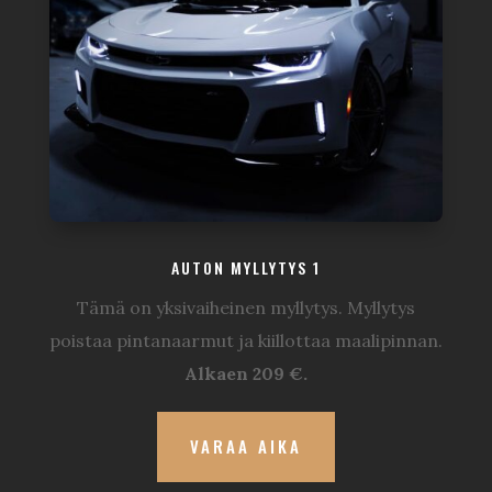
AUTON MYLLYTYS 1
Tämä on yksivaiheinen myllytys. Myllytys
poistaa pintanaarmut ja kiillottaa maalipinnan.
Alkaen 209 €.
VARAA AIKA