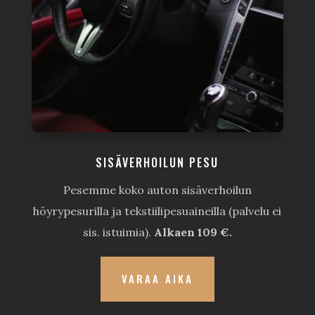
SISÄVERHOILUN PESU
Pesemme koko auton sisäverhoilun
höyrypesurilla ja tekstiilipesuaineilla (palvelu ei
sis. istuimia).
Alkaen 109 €.
VARAA AIKA