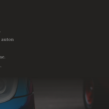
.
n auton
me.
.