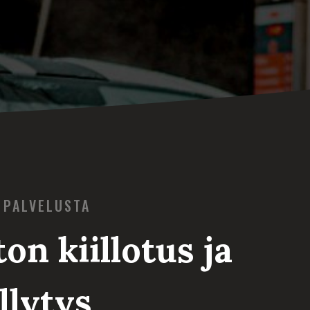
 PALVELUSTA
on kiillotus ja
llytys