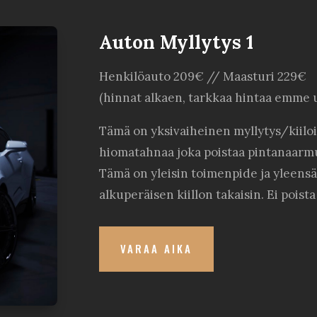
Auton Myllytys 1
Henkilöauto 209€ // Maasturi 229€
(hinnat alkaen, tarkkaa hintaa emme 
Tämä on yksivaiheinen myllytys/kiil
hiomatahnaa joka poistaa pintanaarmut
Tämä on yleisin toimenpide ja yleensä
alkuperäisen kiillon takaisin. Ei poist
VARAA AIKA