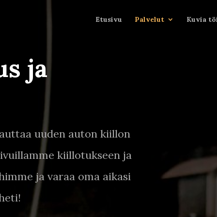
Etusivu
Palvelut
Kuvia t
us ja
lauttaa uuden auton kiillon
ivuillamme kiillotukseen ja
uihimme ja varaa oma aikasi
heti!