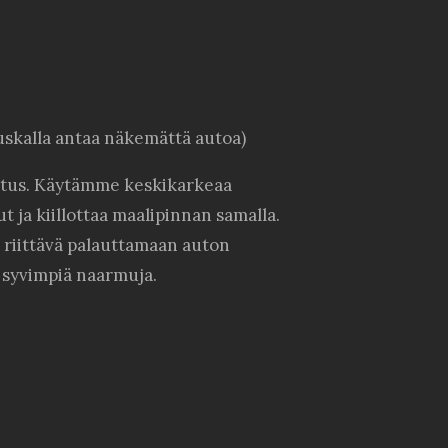
uskalla antaa näkemättä autoa)
oitus. Käytämme keskikarkeaa
 ja kiillottaa maalipinnan samalla.
 riittävä palauttamaan auton
a syvimpiä naarmuja.