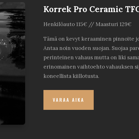
Korrek Pro Ceramic TF
Henkilöauto 115€ // Maasturi 129€
Tämä on kevyt keraaminen pinnoite j
Antaa noin vuoden suojan. Suojaa pa
perinteinen vahaus mutta on liki sama
erinomainen vaihtoehto vahauksen si
koneellista kiillotusta.
VARAA AIKA