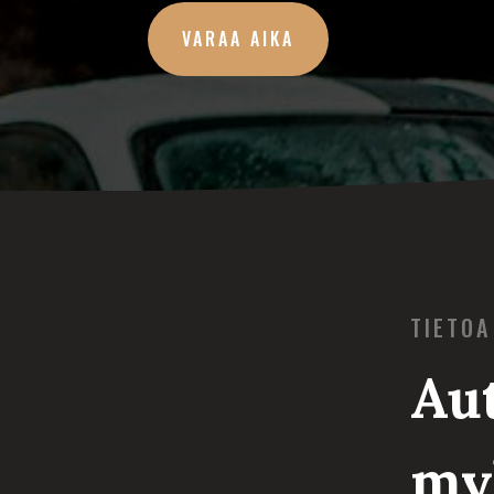
VARAA AIKA
TIETOA
Aut
my