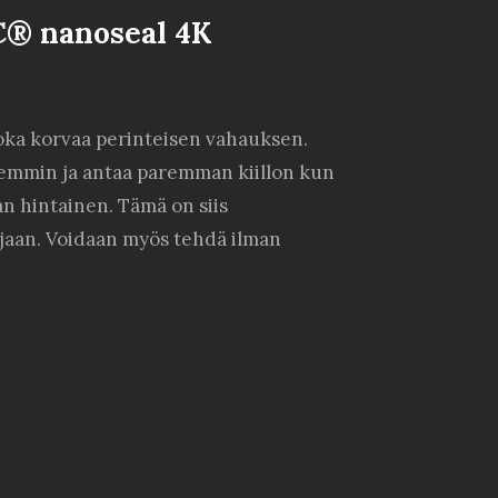
C® nanoseal 4K
oka korvaa perinteisen vahauksen.
remmin ja antaa paremman kiillon kun
n hintainen. Tämä on siis
jaan. Voidaan myös tehdä ilman