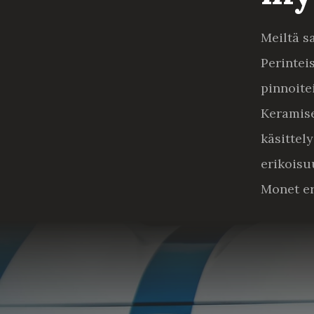
Meiltä s
Perintei
pinnoite
Keramise
käsittel
erikoisu
Monet er