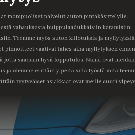
aat monipuoliset palvelut auton pintakäsittelylle.
sestä vahauksesta huippulaadukkaisiin keramisiin
isiin. Teemme myös auton kiilotuksia ja myllytyksiä
t pinnoitteet vaativat
lähes aina myllytyksen enne
yä jotta saadaan hyvä lopputulos. Nämä ovat meidän
us ja olemme erittäin ylpeitä siitä työstä mitä teem
ittäin tyytyväiset asiakkaat ovat meille suuri ylpeys