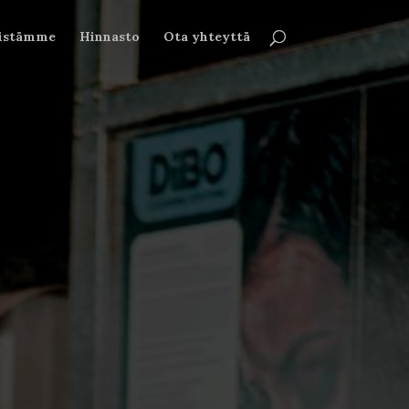
öistämme
Hinnasto
Ota yhteyttä