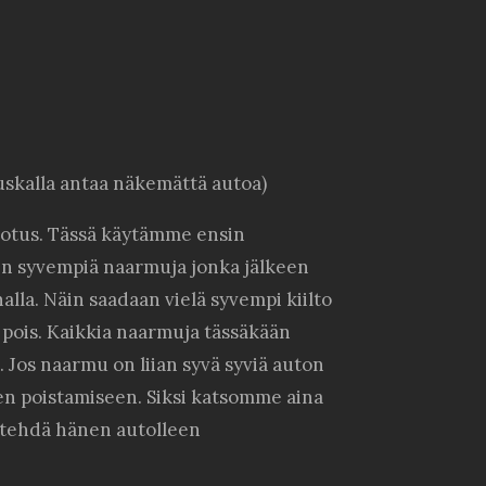
uskalla antaa näkemättä autoa)
lotus. Tässä käytämme ensin
n syvempiä naarmuja jonka jälkeen
nalla. Näin saadaan vielä syvempi kiilto
pois. Kaikkia naarmuja tässäkään
. Jos naarmu on liian syvä syviä auton
den poistamiseen. Siksi katsomme aina
 tehdä hänen autolleen