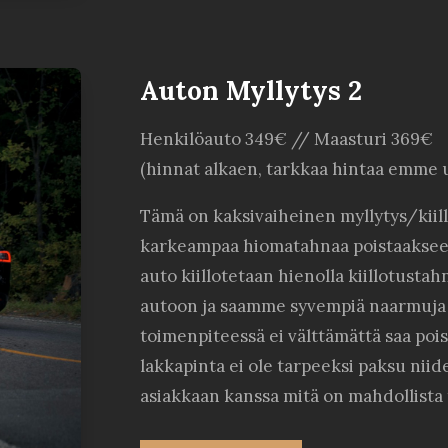
Auton Myllytys 2
Henkilöauto 349€ // Maasturi 369€
(hinnat alkaen, tarkkaa hintaa emme 
Tämä on kaksivaiheinen myllytys/kiil
karkeampaa hiomatahnaa poistaaksee
auto kiillotetaan hienolla kiillotustah
autoon ja saamme syvempiä naarmuja 
toimenpiteessä ei välttämättä saa pois
lakkapinta ei ole tarpeeksi paksu nii
asiakkaan kanssa mitä on mahdollista